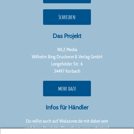
Schreiben
Das Projekt
WLZ Media
Wilhelm Bing Druckerei & Verlag GmbH
Lengefelder Str. 6
34497 Korbach
mehr dazu
Infos für Händler
Du willst auch auf Walazone.de mit dabei sein
und deine Produkte/Dienstleistungen anbieten?