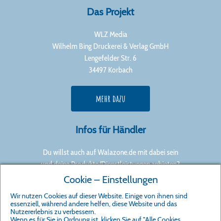
Das Projekt
WLZ Media
Wilhelm Bing Druckerei & Verlag GmbH
Lengefelder Str. 6
34497 Korbach
mehr dazu
Infos für Händler
Du willst auch auf Walazone.de mit dabei sein
und deine Produkte/Dienstleistungen anbieten?
Cookie – Einstellungen
mitmachen
Wir nutzen Cookies auf dieser Website. Einige von ihnen sind
essenziell, während andere helfen, diese Website und das
Nutzererlebnis zu verbessern.
Wenn es für Sie in Ordnung ist, klicken Sie auf "Alle Cookies