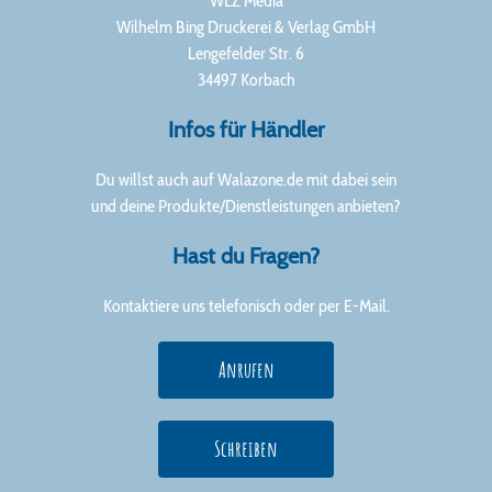
WLZ Media
Wilhelm Bing Druckerei & Verlag GmbH
Lengefelder Str. 6
34497 Korbach
Infos für Händler
Du willst auch auf Walazone.de mit dabei sein
und deine Produkte/Dienstleistungen anbieten?
Hast du Fragen?
Kontaktiere uns telefonisch oder per E-Mail.
Anrufen
Schreiben