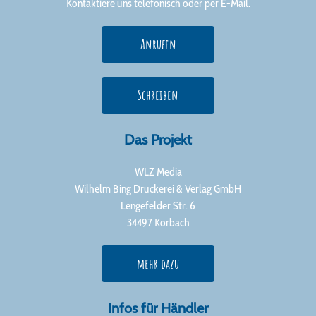
Kontaktiere uns telefonisch oder per E-Mail.
Anrufen
Schreiben
Das Projekt
WLZ Media
Wilhelm Bing Druckerei & Verlag GmbH
Lengefelder Str. 6
34497 Korbach
mehr dazu
Infos für Händler