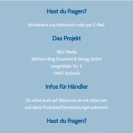
Hast du Fragen?
Kontaktiere uns telefonisch oder per E-Mail.
Das Projekt
WLZ Media
Wilhelm Bing Druckerei & Verlag GmbH
Lengefelder Str. 6
34497 Korbach
Infos für Händler
Du willst auch auf Walazone.de mit dabei sein
und deine Produkte/Dienstleistungen anbieten?
Hast du Fragen?